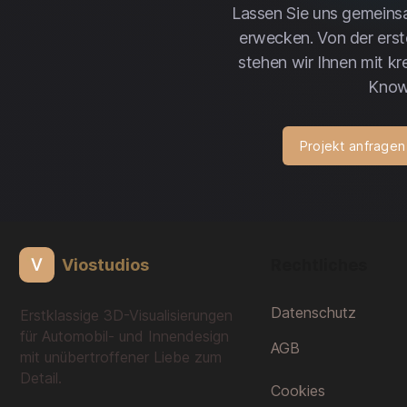
Lassen Sie uns gemeins
erwecken. Von der erst
stehen wir Ihnen mit k
Know
Projekt anfragen
V
Viostudios
Rechtliches
Datenschutz
Erstklassige 3D-Visualisierungen
für Automobil- und Innendesign
AGB
mit unübertroffener Liebe zum
Detail.
Cookies