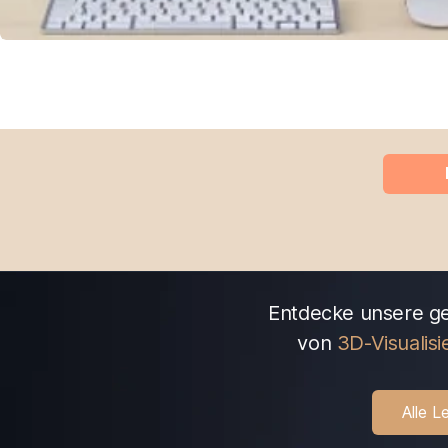
Entdecke unsere g
von
3D-Visualis
Alle L