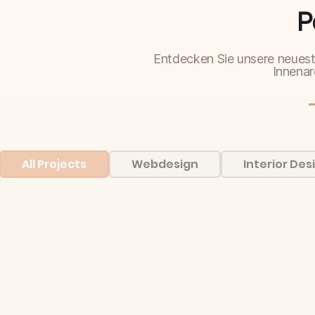
P
Entdecken Sie unsere neuest
Innenar
All Projects
Webdesign
Interior Des