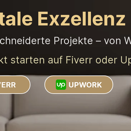
tale Exzellenz
chneiderte Projekte – von 
kt starten auf Fiverr oder 
VERR
UPWORK