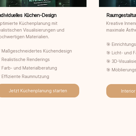
ndividuelles Küchen-Design
Raumgestaltun
ptimierte Küchenplanung mit
Kreative Inne
ealistischen Visualisierungen und
maximale Ästhe
ochwertigen Materialien.
🎯 Einrichtun
 Maßgeschneidertes Küchendesign
🎯 Licht- und 
 Realistische Renderings
🎯 3D-Visualis
 Farb- und Materialberatung
🎯 Möblierung
 Effiziente Raumnutzung
Jetzt Küchenplanung starten
Interio